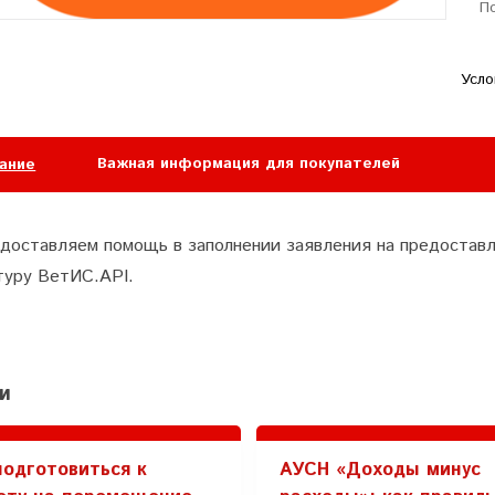
П
Усло
Важная информация для покупателей
ание
доставляем помощь в заполнении заявления на предоставл
туру ВетИС.API.
и
подготовиться к
АУСН «Доходы минус