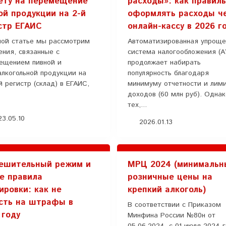
ету на перемещение
расходы»: как правил
ой продукции на 2-й
оформлять расходы ч
стр ЕГАИС
онлайн-кассу в 2026 г
ной статье мы рассмотрим
Автоматизированная упроще
ения, связанные с
система налогообложения (
ещением пивной и
продолжает набирать
алкогольной продукции на
популярность благодаря
 регистр (склад) в ЕГАИС,
минимуму отчетности и лим
доходов (60 млн руб). Одна
тех,...
3.05.10
2026.01.13
ешительный режим и
МРЦ 2024 (минимальн
е правила
розничные цены на
ировки: как не
крепкий алкоголь)
сть на штрафы в
В соответствии с Приказом
 году
Минфина России №80н от
05.06.2024, с 01 июля 2024 