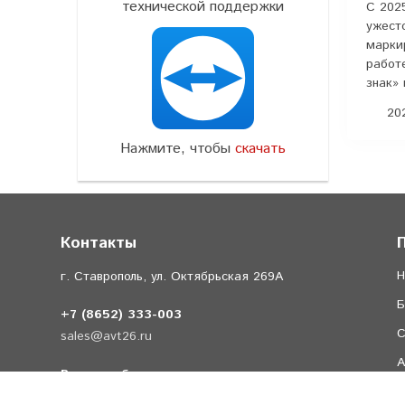
технической поддержки
С 202
ужест
марки
работ
знак» 
202
Нажмите, чтобы
скачать
Контакты
Н
г. Ставрополь, ул. Октябрьская 269А
Б
+7 (8652) 333-003
С
sales@avt26.ru
А
Время работы
Л
Отдел продаж 9:00-18:00 (пн - сб)