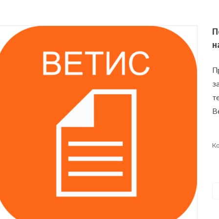
П
н
П
з
т
В
Ко