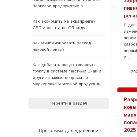
запр
Торговое предприятие 5
пивн
реги
Как экономить на эквайринге?
В дан
СБП и оплата по QR-коду
измен
перем
Как минимизировать расход
слабо
чековой ленты?
первый
и...
Как добавить новую товарную
группу в системе Честный Знак и
202
другие важные вопросы по
маркировке молочной продукции
Разр
Перейти в раздел
новы
марк
попа
2025
Программа для удаленной