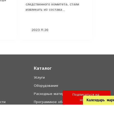
следственного комитета, стали
извлекать из состава...
2023.11.20
Каталог
Услуги
Оборудование
Расходные материалы
Подписаться на 
новости
Календарь мар
сти
Программное обеспечение
ие
Онлайн кассы