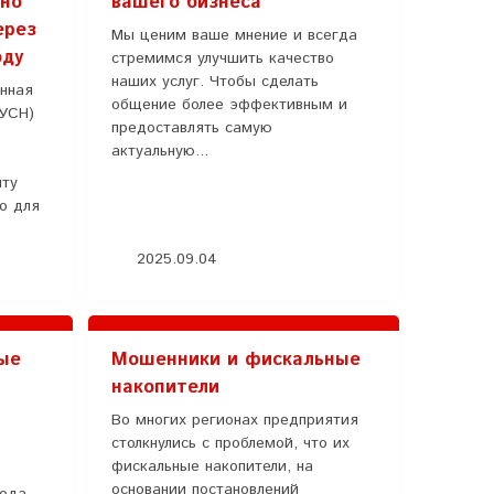
ьно
вашего бизнеса
ерез
Мы ценим ваше мнение и всегда
оду
стремимся улучшить качество
наших услуг. Чтобы сделать
нная
общение более эффективным и
АУСН)
предоставлять самую
актуальную...
иту
ко для
2025.09.04
ые
Мошенники и фискальные
накопители
Во многих регионах предприятия
столкнулись с проблемой, что их
фискальные накопители, на
основании постановлений
года