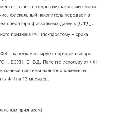
ументы: отчет о открытии/закрытии смены,
очие, фискальный накопитель передает в
рез оператора фискальных данных (ОФД).
ого признака ФН (по-простому – срока
-ФЗ так регламентирует порядок выбора
а УСН, ЕСХН, ЕНВД, Патенте используют ФН
указанные системы налогообложения и
ть ФН на 13 месяцев.
кальным признаком);