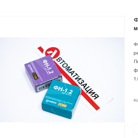
Ф
м
Ф
р
П
ф
1.
Ко