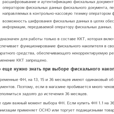
расшифровывание и аутентификацию фискальных документ
оператором фискальных данных фискального документа, пе
направляемых в контрольно-кассовую технику оператором 
возможность шифрования фискальных данных в целях обе
информации, передаваемой оператору фискальных данных.
дназначен для работы только в составе ККТ, которая вклю
спечивает функционирование фискального накопителя в сво
аратного средства, обеспечивающего некорректируемую ре
менение ККТ запрещено.
о еще нужно знать при выборе фискального нако
ременные ФН, на 13, 15 и 36 месяцев имеют одинаковый об
ументов. Поэтому, если в магазине пробивается много чеко
еполниться задолго до истечения 36 месяцев.
 один важный момент выбора ФН. Если купить ФН 1.1 на 36
анизации применяет ОСНО или торгует подакцизными товар