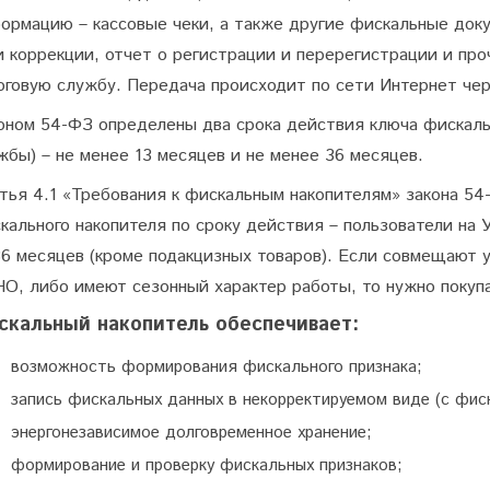
ормацию – кассовые чеки, а также другие фискальные док
и коррекции, отчет о регистрации и перерегистрации и пр
оговую службу. Передача происходит по сети Интернет че
оном 54-ФЗ определены два срока действия ключа фискальн
жбы) – не менее 13 месяцев и не менее 36 месяцев.
тья 4.1 «Требования к фискальным накопителям» закона 54
кального накопителя по сроку действия – пользователи н
36 месяцев (кроме подакцизных товаров). Если совмещают 
О, либо имеют сезонный характер работы, то нужно покупа
скальный накопитель обеспечивает:
возможность формирования фискального признака;
запись фискальных данных в некорректируемом виде (с фис
энергонезависимое долговременное хранение;
формирование и проверку фискальных признаков;