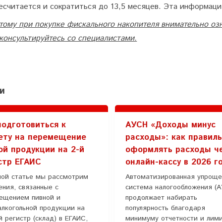
есчитается и сократиться до 13,5 месяцев. Эта информаци
тому при покупке фискального накопителя внимательно озн
консультируйтесь со специалистами.
и
подготовиться к
АУСН «Доходы минус
ету на перемещение
расходы»: как правил
ой продукции на 2-й
оформлять расходы ч
стр ЕГАИС
онлайн-кассу в 2026 г
ной статье мы рассмотрим
Автоматизированная упроще
ения, связанные с
система налогообложения (
ещением пивной и
продолжает набирать
алкогольной продукции на
популярность благодаря
 регистр (склад) в ЕГАИС,
минимуму отчетности и лим