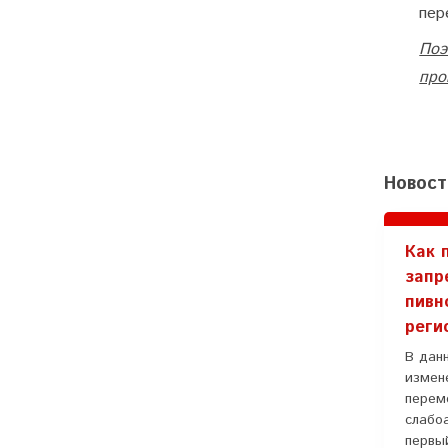
пер
Поэ
про
Новост
Как 
запр
пивн
реги
В дан
измен
перем
слабо
первый