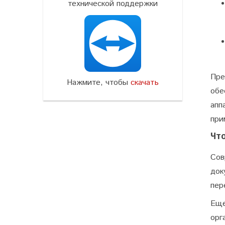
технической поддержки
Пре
Нажмите, чтобы
скачать
обе
апп
при
Чт
Сов
док
пер
Еще
орг