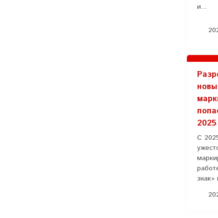
и...
202
Разр
новы
марк
попа
2025
С 202
ужест
марки
работ
знак» 
202