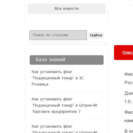
Все новости
Опис
База знаний
Как установить флаг
Фис
“Подакцизный товар” в 1С
Рос
Розница
Дан
Как установить флаг
1.0,
“Подакцизный товар” в Штрих-М:
Торговое предприятие 7
Фис
нам
Как установить флаг
В о
“Подакцизный товар” в Штрих-М: