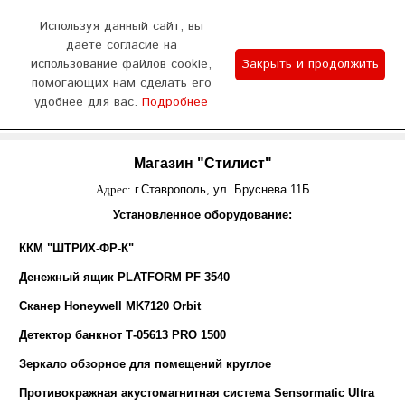
0
Используя данный сайт, вы
даете согласие на
использование файлов cookie,
Закрыть и продолжить
График работы
помогающих нам сделать его
удобнее для вас.
Подробнее
Отдел продаж 9:00-18:00 (пн - сб) Тех.поддержка
WhatsApp
Позвонить
8:00-20:00 (без выходных)
Магазин "Стилист"
Адрес:
г.Ставрополь, ул. Бруснева 11Б
Установленное оборудование:
ККМ "ШТРИХ-ФР-К"
Денежный ящик PLATFORM PF 3540
Сканер Honeywell MK7120 Orbit
Детектор банкнот Т-05613 PRO 1500
Зеркало обзорное для помещений круглое
Противокражная акустомагнитная система Sensormatic Ultra