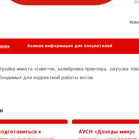
П
Усло
Важная информация для покупателей
ание
тройка макета этикетки, калибровка принтера, загрузка то
бходимых для корректной работы весов.
и
подготовиться к
АУСН «Доходы минус