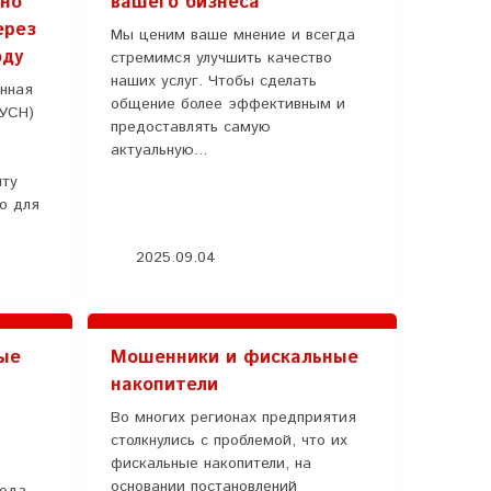
ьно
вашего бизнеса
ерез
Мы ценим ваше мнение и всегда
оду
стремимся улучшить качество
наших услуг. Чтобы сделать
нная
общение более эффективным и
АУСН)
предоставлять самую
актуальную...
иту
ко для
2025.09.04
ые
Мошенники и фискальные
накопители
Во многих регионах предприятия
столкнулись с проблемой, что их
фискальные накопители, на
основании постановлений
года