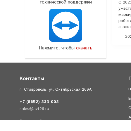
технической поддержки
С 202
ужест
марки
работ
знак» 
202
Нажмите, чтобы
скачать
Контакты
Н
г. Ставрополь, ул. Октябрьская 269А
Б
+7 (8652) 333-003
С
sales@avt26.ru
А
Время работы
Л
Отдел продаж 9:00-18:00 (пн - сб)