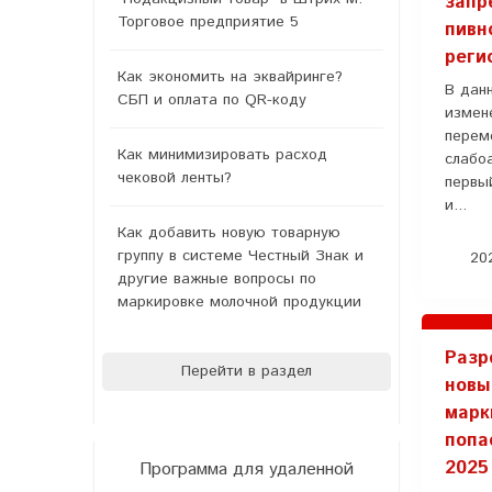
запр
Торговое предприятие 5
пивн
реги
Как экономить на эквайринге?
В дан
СБП и оплата по QR-коду
измен
перем
Как минимизировать расход
слабо
чековой ленты?
первый
и...
Как добавить новую товарную
группу в системе Честный Знак и
202
другие важные вопросы по
маркировке молочной продукции
Разр
Перейти в раздел
новы
марк
попа
2025
Программа для удаленной