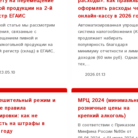
ету на перемещение
расходы»: как правил
ой продукции на 2-й
оформлять расходы ч
стр ЕГАИС
онлайн-кассу в 2026 г
ной статье мы рассмотрим
Автоматизированная упроще
ения, связанные с
система налогообложения (
ещением пивной и
продолжает набирать
алкогольной продукции на
популярность благодаря
 регистр (склад) в ЕГАИС,
минимуму отчетности и лим
доходов (60 млн руб). Одна
тех,...
3.05.10
2026.01.13
ешительный режим и
МРЦ 2024 (минимальн
е правила
розничные цены на
ировки: как не
крепкий алкоголь)
сть на штрафы в
В соответствии с Приказом
 году
Минфина России №80н от
05.06.2024, с 01 июля 2024 