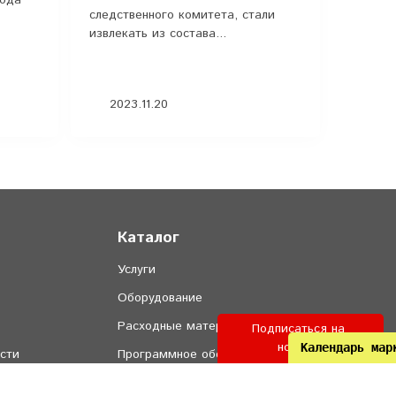
следственного комитета, стали
извлекать из состава...
2023.11.20
Каталог
Услуги
Оборудование
Расходные материалы
Подписаться на 
новости
Календарь мар
сти
Программное обеспечение
ие
Онлайн кассы