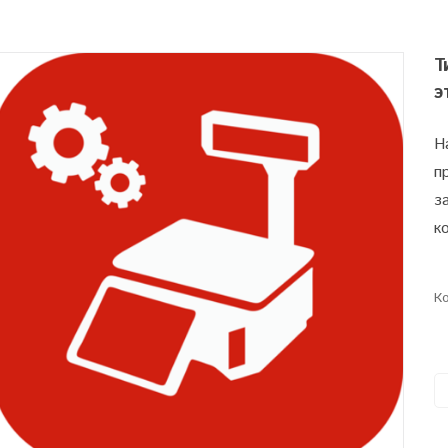
Т
э
Н
п
з
к
Ко