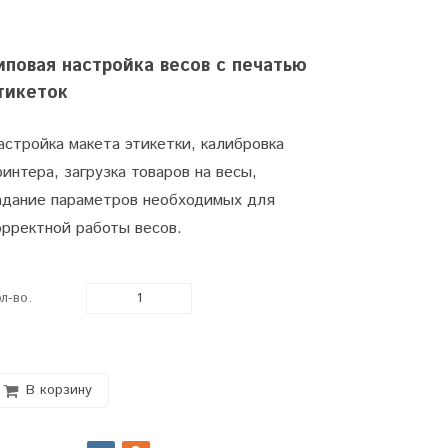
иповая настройка весов с печатью
тикеток
астройка макета этикетки, калибровка
ринтера, загрузка товаров на весы,
адание параметров необходимых для
орректной работы весов.
л-во.
В корзину