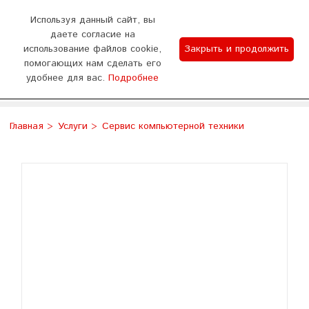
0
Используя данный сайт, вы
даете согласие на
использование файлов cookie,
Закрыть и продолжить
График работы
помогающих нам сделать его
удобнее для вас.
Подробнее
Отдел продаж 9:00-18:00 (пн - сб) Тех.поддержка
WhatsApp
Позвонить
8:00-20:00 (без выходных)
Главная
Услуги
Сервис компьютерной техники