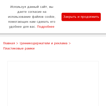
0
Используя данный сайт, вы
даете согласие на
использование файлов cookie,
Закрыть и продолжить
График работы
помогающих нам сделать его
удобнее для вас.
Подробнее
Отдел продаж 9:00-18:00 (пн - сб) Тех.поддержка
WhatsApp
Позвонить
8:00-20:00 (без выходных)
Главная
Ценникодержатели и реклама
Пластиковые рамки