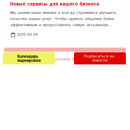
Новые сервисы для вашего бизнеса
Мы ценим ваше мнение и всегда стремимся улучшить
качество наших услуг. Чтобы сделать общение более
эффективным и предоставлять самую актуальную...
2025.09.04
Подписаться на 
Календарь 
Разрешительный режим и новые правила
новости
маркировки
маркировки: как не попасть на штрафы в
2025 году
С 2025 года в России ужесточаются требования к
маркировке товаров, а ошибки в работе с системой
«Честный знак» могут обернуться...
2025.06.27
МРЦ 2024 (минимальные розничные цены