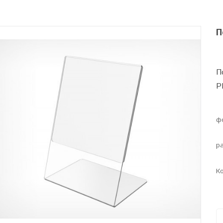
П
П
P
ф
р
Ко