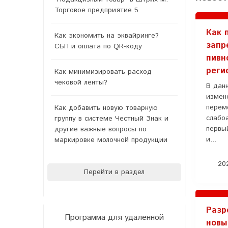
Торговое предприятие 5
Как 
Как экономить на эквайринге?
запр
СБП и оплата по QR-коду
пивн
реги
Как минимизировать расход
чековой ленты?
В дан
измен
перем
Как добавить новую товарную
слабо
группу в системе Честный Знак и
первый
другие важные вопросы по
и...
маркировке молочной продукции
202
Перейти в раздел
Разр
Программа для удаленной
новы