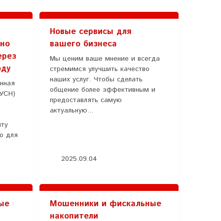
Новые сервисы для
ьно
вашего бизнеса
ерез
Мы ценим ваше мнение и всегда
оду
стремимся улучшить качество
наших услуг. Чтобы сделать
нная
общение более эффективным и
АУСН)
предоставлять самую
актуальную...
иту
ко для
2025.09.04
ые
Мошенники и фискальные
накопители