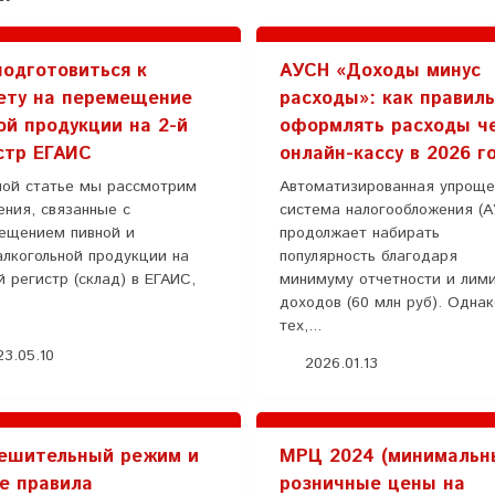
подготовиться к
АУСН «Доходы минус
ету на перемещение
расходы»: как правил
ой продукции на 2-й
оформлять расходы ч
стр ЕГАИС
онлайн-кассу в 2026 г
ной статье мы рассмотрим
Автоматизированная упроще
ения, связанные с
система налогообложения (
ещением пивной и
продолжает набирать
алкогольной продукции на
популярность благодаря
 регистр (склад) в ЕГАИС,
минимуму отчетности и лим
доходов (60 млн руб). Одна
тех,...
3.05.10
2026.01.13
ешительный режим и
МРЦ 2024 (минимальн
е правила
розничные цены на