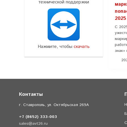
технической поддержки
марк
попа
2025
С 202
ужест
марки
работ
Нажмите, чтобы
скачать
знак» 
202
Контакты
Н
г. Ставрополь, ул. Октябрьская 269А
Б
+7 (8652) 333-003
С
sales@avt26.ru