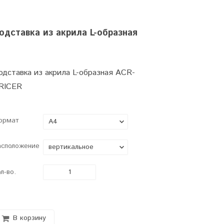
одставка из акрила L-образная
одставка из акрила L-образная ACR-
RICER
ормат
асположение
л-во.
В корзину