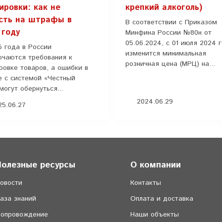
ировки: как не
крепкий алкоголь)
сть на штрафы в
В соответствии с Приказом
 году
Минфина России №80н от
05.06.2024, с 01 июля 2024 
5 года в России
изменится минимальная
очаются требования к
розничная цена (МРЦ) на...
ровке товаров, а ошибки в
е с системой «Честный
могут обернуться...
2024.06.29
5.06.27
Полезные ресурсы
О компании
овости
Контакты
аза знаний
Оплата и доставка
опровождение
Наши объекты