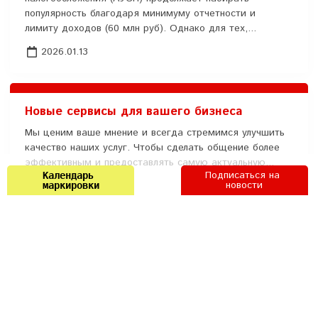
популярность благодаря минимуму отчетности и
лимиту доходов (60 млн руб). Однако для тех,...
2026.01.13
Новые сервисы для вашего бизнеса
Мы ценим ваше мнение и всегда стремимся улучшить
качество наших услуг. Чтобы сделать общение более
эффективным и предоставлять самую актуальную...
Подписаться на 
Календарь 
новости
2025.09.04
маркировки
Разрешительный режим и новые правила
маркировки: как не попасть на штрафы в
2025 году
С 2025 года в России ужесточаются требования к
маркировке товаров, а ошибки в работе с системой