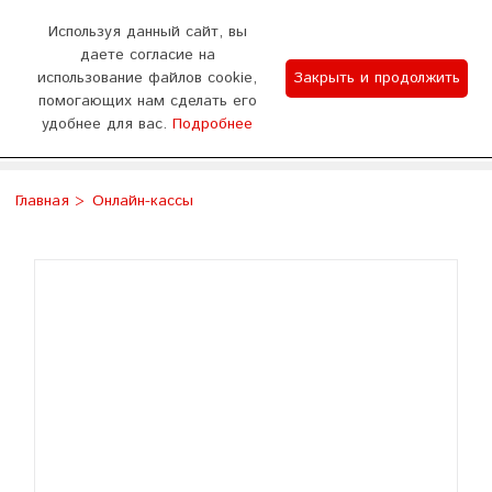
0
Используя данный сайт, вы
даете согласие на
использование файлов cookie,
Закрыть и продолжить
График работы
помогающих нам сделать его
удобнее для вас.
Подробнее
Отдел продаж 9:00-18:00 (пн - сб) Тех.поддержка
WhatsApp
Позвонить
8:00-20:00 (без выходных)
Главная
Онлайн-кассы