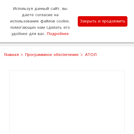
0
Используя данный сайт, вы
даете согласие на
использование файлов cookie,
Закрыть и продолжить
График работы
помогающих нам сделать его
удобнее для вас.
Подробнее
Отдел продаж 9:00-18:00 (пн - сб) Тех.поддержка
WhatsApp
Позвонить
8:00-20:00 (без выходных)
Главная
Программное обеспечение
АТОЛ