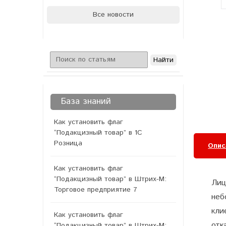
Все новости
База знаний
Как установить флаг
“Подакцизный товар” в 1С
Розница
Опис
Как установить флаг
“Подакцизный товар” в Штрих-М:
Лиц
Торговое предприятие 7
неб
кли
Как установить флаг
отк
“Подакцизный товар” в Штрих-М: