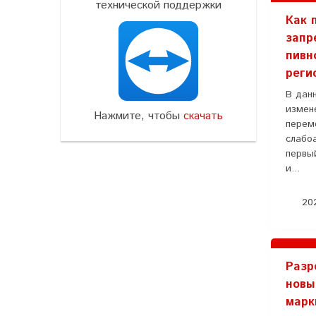
технической поддержки
Как 
запр
пивн
реги
В дан
измен
Нажмите, чтобы
скачать
перем
слабо
первый
и...
202
Разр
новы
марк