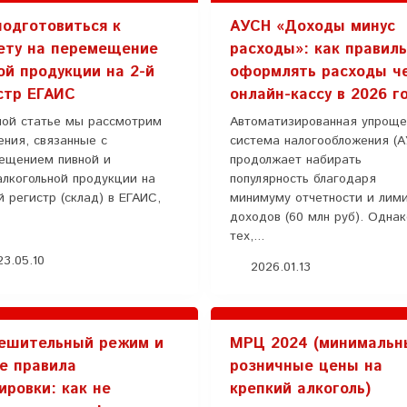
подготовиться к
АУСН «Доходы минус
ету на перемещение
расходы»: как правил
ой продукции на 2-й
оформлять расходы ч
стр ЕГАИС
онлайн-кассу в 2026 г
ной статье мы рассмотрим
Автоматизированная упроще
ения, связанные с
система налогообложения (
ещением пивной и
продолжает набирать
алкогольной продукции на
популярность благодаря
 регистр (склад) в ЕГАИС,
минимуму отчетности и лим
доходов (60 млн руб). Одна
тех,...
3.05.10
2026.01.13
ешительный режим и
МРЦ 2024 (минимальн
е правила
розничные цены на
ировки: как не
крепкий алкоголь)