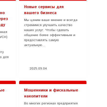
Новые сервисы для
ьно
вашего бизнеса
ерез
Мы ценим ваше мнение и всегда
оду
стремимся улучшить качество
наших услуг. Чтобы сделать
нная
общение более эффективным и
АУСН)
предоставлять самую
актуальную...
иту
ко для
2025.09.04
ые
Мошенники и фискальные
накопители
Во многих регионах предприятия