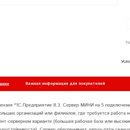
П
Усло
Важная информация для покупателей
ание
ензия "1С:Предприятие 8.3. Сервер МИНИ на 5 подключени
ольших организаций или филиалов, где требуется работа н
ент-серверном варианте (большая рабочая база или высоки
азоустойчивости).
Сервер обеспечивает запуск пяти сеанс