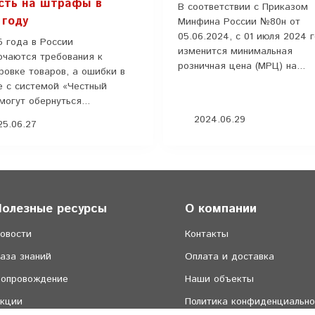
сть на штрафы в
В соответствии с Приказом
 году
Минфина России №80н от
05.06.2024, с 01 июля 2024 
5 года в России
изменится минимальная
очаются требования к
розничная цена (МРЦ) на...
ровке товаров, а ошибки в
е с системой «Честный
могут обернуться...
2024.06.29
5.06.27
Полезные ресурсы
О компании
овости
Контакты
аза знаний
Оплата и доставка
опровождение
Наши объекты
кции
Политика конфиденциально