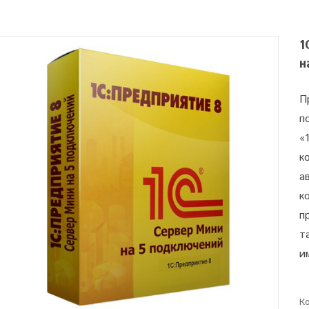
1
н
П
п
«
к
а
к
п
т
и
Ко