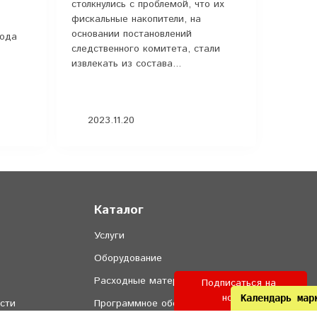
столкнулись с проблемой, что их
фискальные накопители, на
основании постановлений
года
следственного комитета, стали
извлекать из состава...
2023.11.20
Каталог
Услуги
Оборудование
Расходные материалы
Подписаться на 
новости
Календарь мар
сти
Программное обеспечение