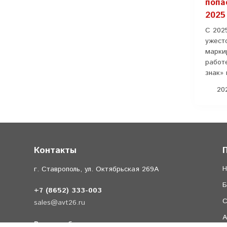
попа
2025
С 202
ужест
марки
работ
знак» 
202
Контакты
Н
г. Ставрополь, ул. Октябрьская 269А
Б
+7 (8652) 333-003
С
sales@avt26.ru
А
Время работы