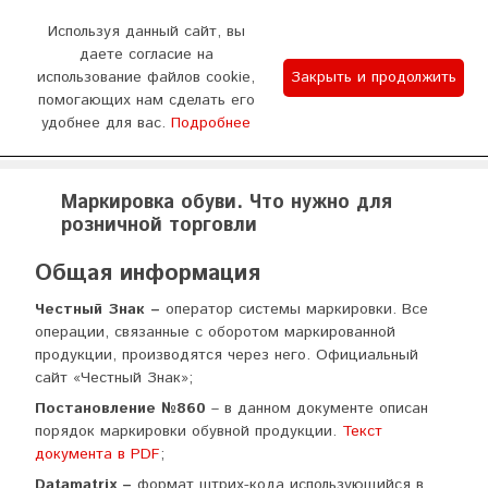
0
Используя данный сайт, вы
даете согласие на
использование файлов cookie,
Закрыть и продолжить
График работы
помогающих нам сделать его
удобнее для вас.
Подробнее
Отдел продаж 9:00-18:00 (пн - сб) Тех.поддержка
WhatsApp
Позвонить
8:00-20:00 (без выходных)
Маркировка обуви. Что нужно для
розничной торговли
Общая информация
Честный Знак –
оператор системы маркировки. Все
операции, связанные с оборотом маркированной
продукции, производятся через него. Официальный
сайт «Честный Знак»;
Постановление №860
– в данном документе описан
порядок маркировки обувной продукции.
Текст
документа в PDF
;
Datamatrix –
формат штрих-кода использующийся в