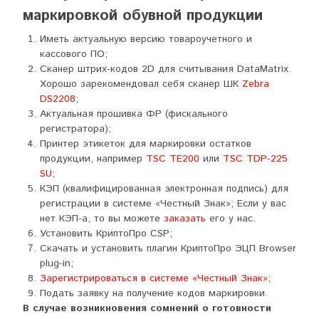
маркировкой обувной продукции
Иметь актуальную версию товароучетного и
кассового ПО;
Сканер штрих-кодов 2D для считывания DataMatrix.
Хорошо зарекомендовал себя сканер ШК
Zebra
DS2208
;
Актуальная прошивка ФР (фискального
регистратора);
Принтер этикеток для маркировки остатков
продукции, например
TSC TE200
или
TSC TDP-225
SU
;
КЭП (квалифицированная электронная подпись) для
регистрации в системе «Честный Знак»; Если у вас
нет КЭП-а, то вы можете
заказать
его у нас.
Установить КриптоПро CSP;
Скачать и установить плагин КриптоПро ЭЦП Browser
plug-in;
Зарегистрироваться в системе «Честный Знак»
;
Подать заявку на получение кодов маркировки.
В случае возникновения сомнений о готовности