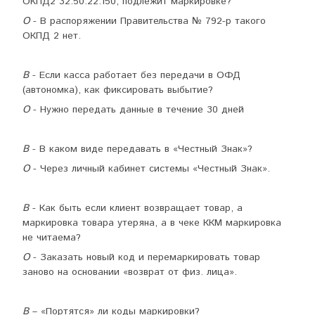
ОКПД2 32.50.22.150, подлежит маркировке?
О
- В распоряжении Правительства № 792-р такого
ОКПД 2 нет.
В
- Если касса работает без передачи в ОФД
(автономка), как фиксировать выбытие?
О
- Нужно передать данные в течение 30 дней
В
- В каком виде передавать в «Честный Знак»?
О
- Через личный кабинет системы «Честный Знак».
В
- Как быть если клиент возвращает товар, а
маркировка товара утеряна, а в чеке ККМ маркировка
не читаема?
О
- Заказать новый код и перемаркировать товар
заново на основании «возврат от физ. лица».
В
– «Портятся» ли коды маркировки?